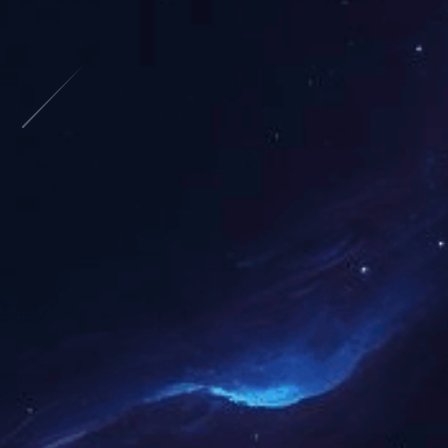
公权姓公、用权为公。权力是国家
同志曾在《之江新语》中深刻阐明：“
力，掌权为己、用权于私，则群众怨、
分忧、为国干事、为民谋利。正确行使
到法定职权必须为，法无授权不可为。
所畏、言有所戒、行有所止，真正为党
执政为民、甘当公仆。“政声人去后
门、能不能听进逆耳呼声、会不会解决
明”，真正做到与群众同坐一条板凳。
谈得拢，拉近与群众的感情距离；克服
好事、尽心竭力解难事，急群众之所急
苦、团结奋斗，让公仆本色、为民情怀