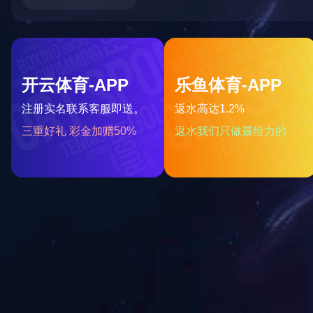
一心为公，是由马克思主义政党
出，“过去的一切运动都是少数人的或
动”，强调共产党人“没有任何同整个无
了工人阶级和最广大人民群众的利益，没
而非为私、为“小我”。只有一心将国家
差。
锤炼党性、秉持公心。公心是党员
变，‘总开关’没拧紧，不能正确处理
了。”党员干部要把“公”字铭刻在心，
的基本功，作为为政的道德底线和准则
其心、在诱惑面前不移其志、在考验面
党、心中有民、心中有责、心中有戒化