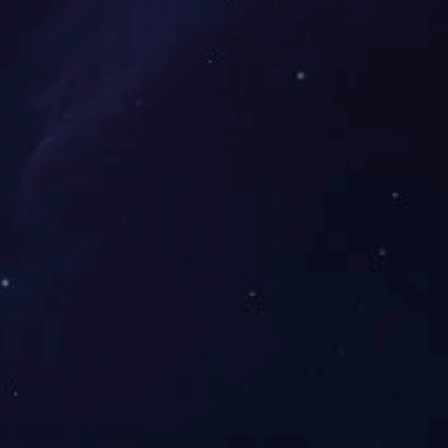
只在公私之间尔。”新征程上，党员干部要时刻秉持公心
己奉公、严格自律，以为政清廉取信于民，以秉公用权赢
正确政绩观的重要论述⑤以坚强党性树立和践行正确政绩观
正确政绩观的重要论述⑦明大德守公德严私德